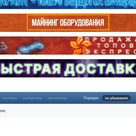
Порядок
заголовку
сообщениям
просмотрам
по убыванию
ено.