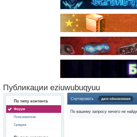
Публикации eziuwubuqyuu
Сортировать
дате обновления
По типу контента
Форум
По вашему запросу ничего не найд
Пользователи
Галерея