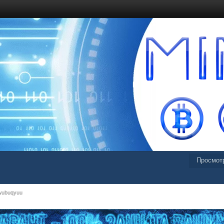
Просмот
wubuqyuu