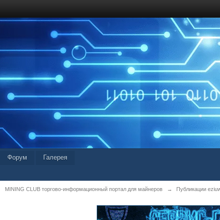
Форум
Галерея
MINING CLUB торгово-информационный портал для майнеров
→
Публикации eziu