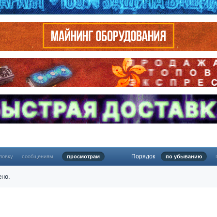
Порядок
ловку
сообщениям
просмотрам
по убыванию
ено.