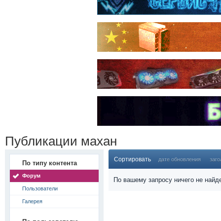
Публикации махан
Сортировать
дате обновления
заго
По типу контента
Форум
По вашему запросу ничего не найд
Пользователи
Галерея