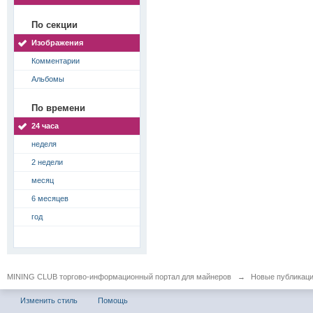
По секции
Изображения
Комментарии
Альбомы
По времени
24 часа
неделя
2 недели
месяц
6 месяцев
год
MINING CLUB торгово-информационный портал для майнеров
→
Новые публикац
Изменить стиль
Помощь