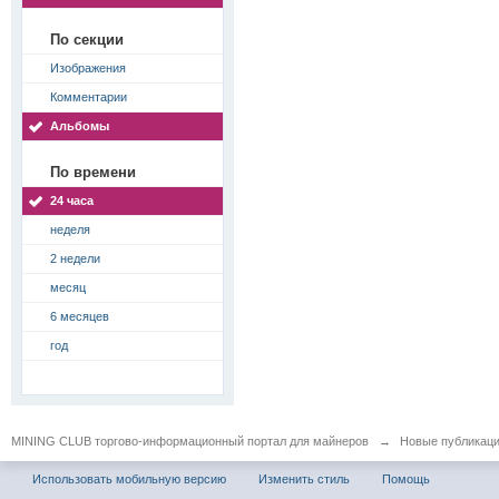
По секции
Изображения
Комментарии
Альбомы
По времени
24 часа
неделя
2 недели
месяц
6 месяцев
год
MINING CLUB торгово-информационный портал для майнеров
→
Новые публикац
Использовать мобильную версию
Изменить стиль
Помощь