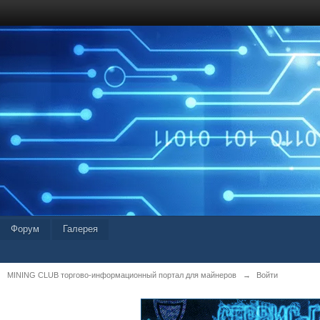
Форум
Галерея
MINING CLUB торгово-информационный портал для майнеров
→
Войти