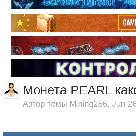
Монета PEARL как
Автор темы
Mining256
,
Jun 2