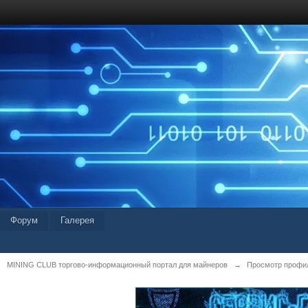
Форум
Галерея
MINING CLUB торгово-информационный портал для майнеров
→
Просмотр профил