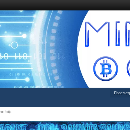
Просмот
я: fedja