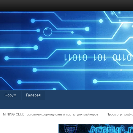
Форум
Галерея
MINING CLUB торгово-информационный портал для майнеров
→
Просмотр профил