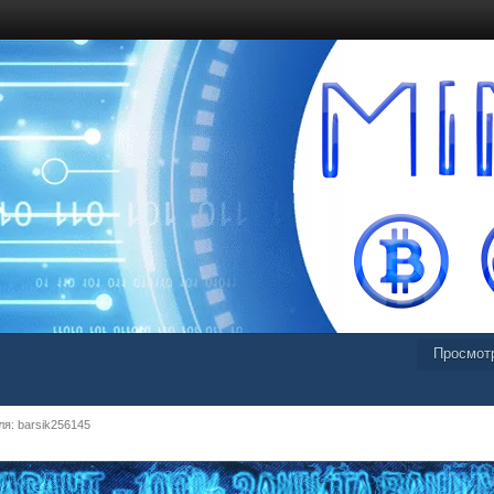
Просмот
я: barsik256145