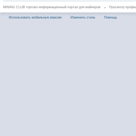
MINING CLUB торгово-информационный портал для майнеров
→
Просмотр профил
Использовать мобильную версию
Изменить стиль
Помощь