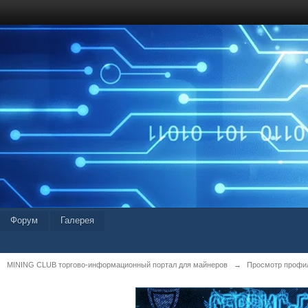
Форум
Галерея
MINING CLUB торгово-информационный портал для майнеров
→
Просмотр профил