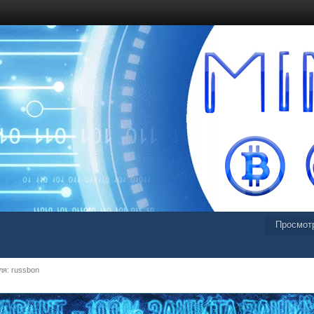
Просмот
я: russbon