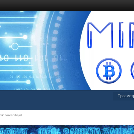
Просмот
: ivuvenihejol