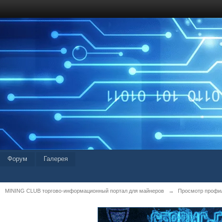
Форум
Галерея
MINING CLUB торгово-информационный портал для майнеров
→
Просмотр профил