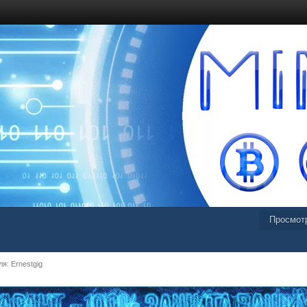
Просмот
я: Ernestgig