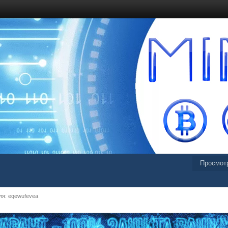
Просмот
я: eqewufevea