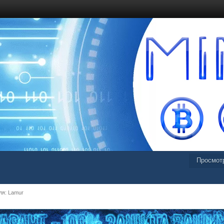
Просмот
я: Lamur