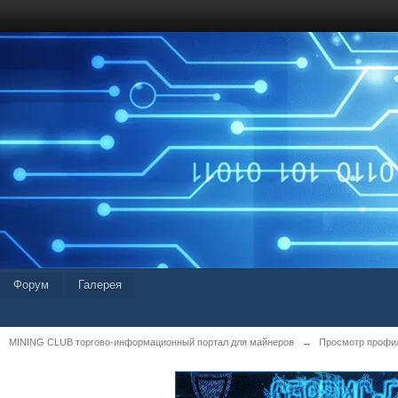
Форум
Галерея
MINING CLUB торгово-информационный портал для майнеров
→
Просмотр профил