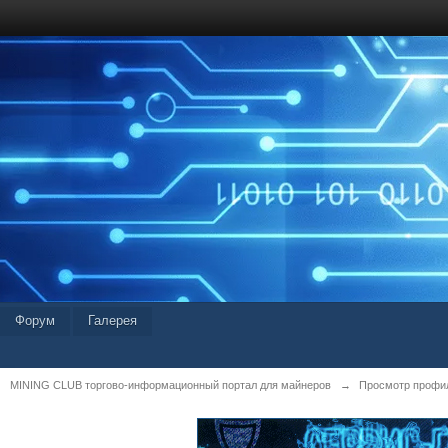
Форум
Галерея
MINING CLUB торгово-информационный портал для майнеров
→
Просмотр профил