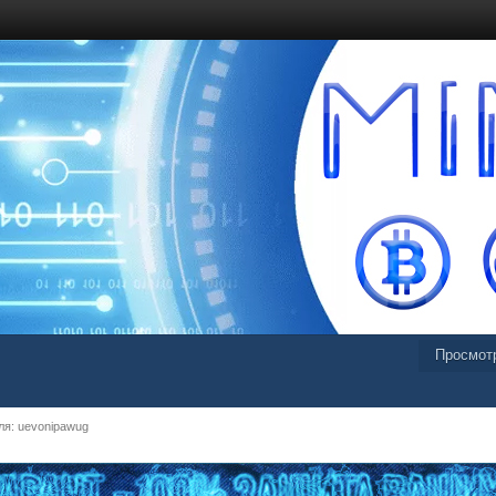
Просмот
я: uevonipawug