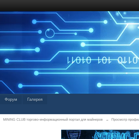
Форум
Галерея
MINING CLUB торгово-информационный портал для майнеров
→
Просмотр профил