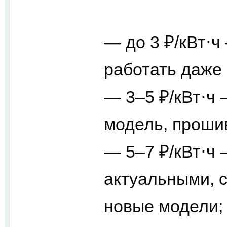
—
до 3 ₽/кВт⋅ч
работать даже 
— 3
–5 ₽/кВт⋅ч
—
модель, прошив
— 5
–7 ₽/кВт⋅ч
—
актуальными, 
новые модели;