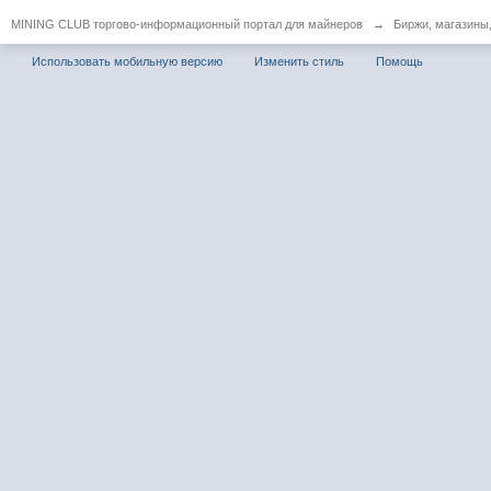
MINING CLUB торгово-информационный портал для майнеров
→
Биржи, магазины
Использовать мобильную версию
Изменить стиль
Помощь