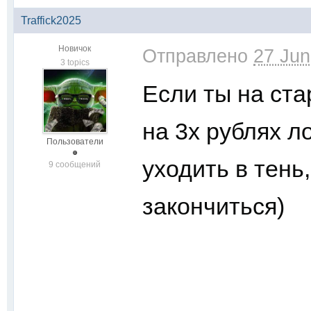
Traffick2025
Новичок
Отправлено
27 Jun
3 topics
Если ты на ста
на 3х рублях л
Пользователи
уходить в тень
9 сообщений
закончиться)