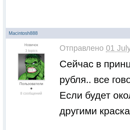
Macintosh888
Новичок
Отправлено
01 Jul
3 topics
Сейчас в прин
рубля.. все гово
Пользователи
Если будет око
8 сообщений
другими краск