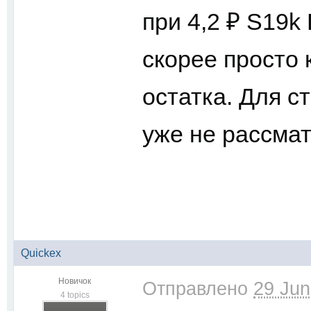
при 4,2 ₽ S19k 
скорее просто 
остатка. Для с
уже не рассма
Quickex
Новичок
Отправлено
29 Jun
4 topics