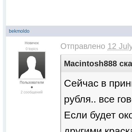
bekmoldo
Новичок
Отправлено
12 Jul
0 topics
Macintosh888 ска
Сейчас в прин
Пользователи
2 сообщений
рубля.. все гов
Если будет ок
другими крас