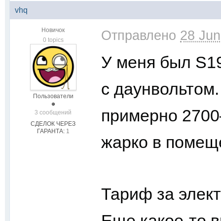
vhq
Новичок
Отправлено
28 Jun
0 topics
У меня был S19
с даунвольтом
Пользователи
примерно 2700–
3 сообщений
СДЕЛОК ЧЕРЕЗ
ГАРАНТА:
1
жарко в помещ
Тариф за элект
Еще какое-то 