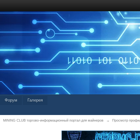
Форум
Галерея
MINING CLUB торгово-информационный портал для майнеров
→
Просмотр профил