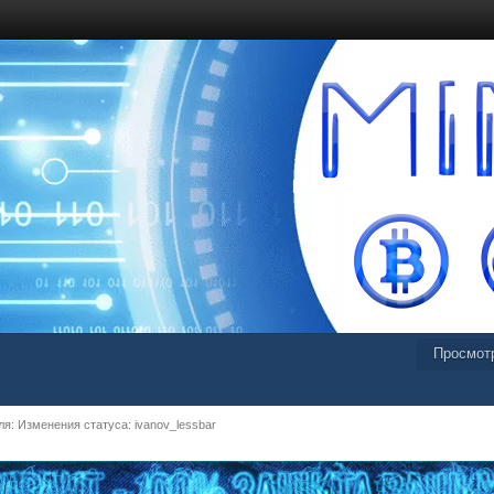
Просмот
я: Изменения статуса: ivanov_lessbar