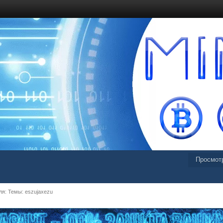
Просмот
я: Темы: eszujaxezu