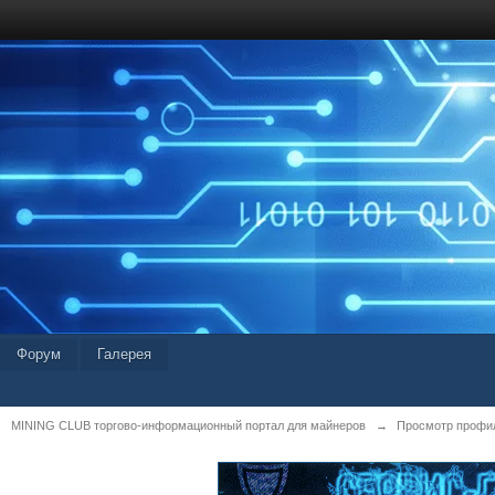
Форум
Галерея
MINING CLUB торгово-информационный портал для майнеров
→
Просмотр профил