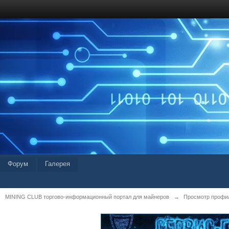
Форум
Галерея
MINING CLUB торгово-информационный портал для майнеров
→
Просмотр профил