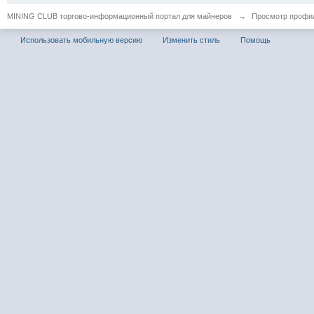
MINING CLUB торгово-информационный портал для майнеров
→
Просмотр профиля
Использовать мобильную версию
Изменить стиль
Помощь