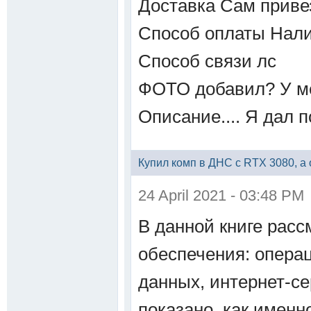
Доставка
Сам приве
Способ оплаты
Нал
Способ связи
лс
ФОТО добавил?
У м
Описание....
Я дал п
Купил комп в ДНС с RTX 3080, а 
24 April 2021 - 03:48 PM
В данной книге рас
обеспечения: опера
данных, интернет-се
показано, как именн