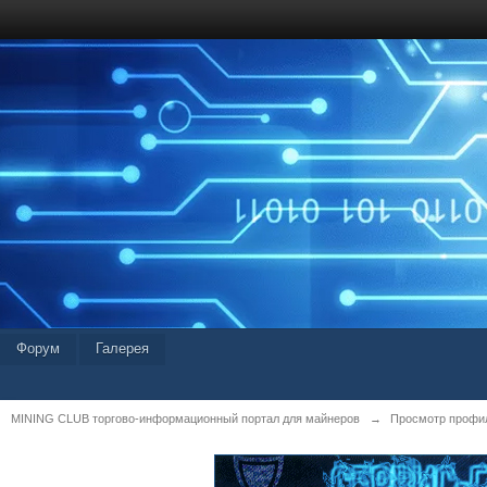
Форум
Галерея
MINING CLUB торгово-информационный портал для майнеров
→
Просмотр профил