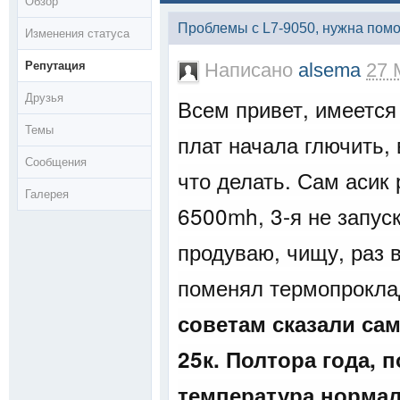
Обзор
Проблемы с L7-9050, нужна пом
Изменения статуса
Репутация
Написано
alsema
27 
Друзья
Всем привет, имеется 
Темы
плат начала глючить,
Сообщения
что делать. Сам асик 
Галерея
6500mh, 3-я не запус
продуваю, чищу, раз в
поменял термопрокла
советам сказали са
25к. Полтора года, 
температура нормал