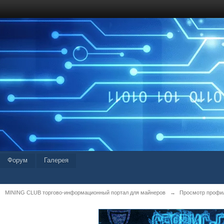
Форум
Галерея
MINING CLUB торгово-информационный портал для майнеров
→
Просмотр профил