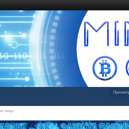
Просмот
я: hango