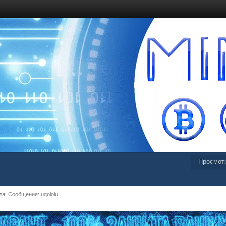
Просмот
я: Сообщения: uqololu