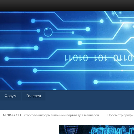
Форум
Галерея
MINING CLUB торгово-информационный портал для майнеров
→
Просмотр профил