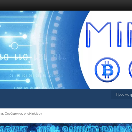
Просмот
: Сообщения: ohojxiniqivuy