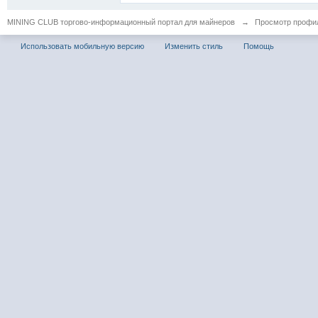
MINING CLUB торгово-информационный портал для майнеров
→
Просмотр профил
Использовать мобильную версию
Изменить стиль
Помощь